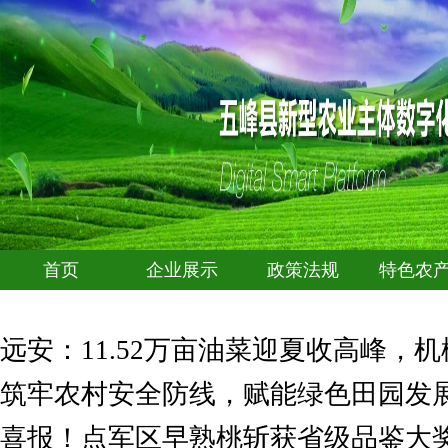
首页
企业展示
政策法规
特色农
远安：11.52万亩油菜迎夏收高峰，
筑牢农村安全防线，赋能绿色田园发
喜报！点军区早熟桃斩获省级品鉴大